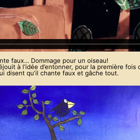
chante faux… Dommage pour un oiseau!
réjouit à l’idée d’entonner, pour la première fois
lui disent qu’il chante faux et gâche tout.