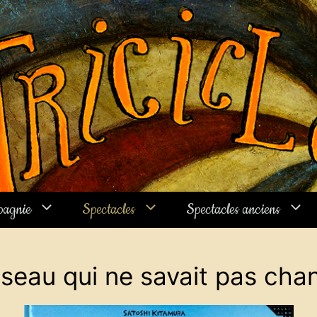
Compagnie El Triciclo
pagnie
Spectacles
Spectacles anciens
iseau qui ne savait pas cha